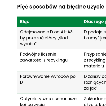
Pięć sposobów na błędne użycie
Błąd
Dlaczego j
Odejmowanie D od A1–A3,
D podaje s
by pokazać niższy „ślad
bramy” jes
wyrobu”
Podwójne liczenie
Przypisanie
zawartości z recyklingu
z recyklin
materiału
Porównywanie wyrobów po
D zależy o
D
różniących
za jak”
Optymistyczne scenariusze
Zakładani
końca życia
użycia, kt