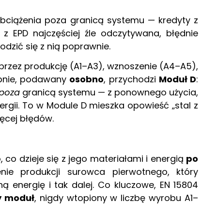
obciążenia poza granicą systemu — kredyty z
 z EPD najczęściej źle odczytywana, błędnie
dzić się z nią poprawnie.
 przez produkcję (A1–A3), wznoszenie (A4–A5),
tępnie, podawany
osobno
, przychodzi
Moduł D
:
poza
granicą systemu — z ponownego użycia,
ergii. To w Module D mieszka opowieść „stal z
więcej błędów.
 co dzieje się z jego materiałami i energią
po
enie produkcji surowca pierwotnego, który
ną energię i tak dalej. Co kluczowe, EN 15804
y moduł
, nigdy wtopiony w liczbę wyrobu A1–