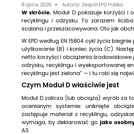
8 Lipca, 2026
Autorzy: Zespół EPD Polska
W skrócie.
Moduł D pokazuje korzyści i 
recyklingu i odzysku. To zarazem liczba
scalana i przeszacowywana. Oto jak obcho
W EPD według EN 15804 cykl życia biegnie
użytkowanie (B) i koniec życia (C). Nas
netto korzyści i obciążenia środowiskowe
odzysku, recyklingu i wyeksportowanej en
recyklingu jest zielona” — i tu robi się naj
Czym Moduł D właściwie jest
Moduł D zalicza (lub obciąża) wyrób za to,
ocenianym systemie: uniknięte obciąż
zastępuje materiał z recyklingu, odzyska
wymaga, by deklarować go
jako osobn
A3.