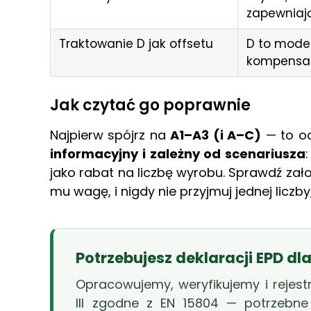
zapewniaj
Traktowanie D jak offsetu
D to model
kompensacj
Jak czytać go poprawnie
Najpierw spójrz na
A1–A3 (i A–C)
— to oc
informacyjny i zależny od scenariusza
jako rabat na liczbę wyrobu. Sprawdź zał
mu wagę, i nigdy nie przyjmuj jednej liczby
Potrzebujesz deklaracji EPD d
Opracowujemy, weryfikujemy i rejest
III zgodne z EN 15804 — potrzebne 