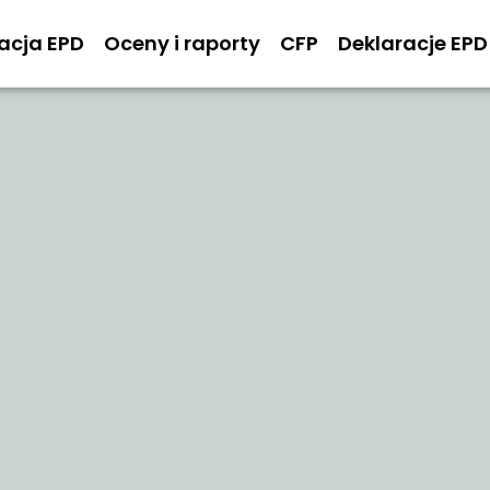
kacja EPD
Oceny i raporty
CFP
Deklaracje EPD