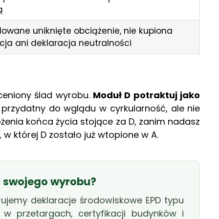
ą
owane uniknięte obciążenie, nie kupiona
a ani deklaracja neutralności
eniony ślad wyrobu.
Moduł D potraktuj jako
: przydatny do wglądu w cyrkularność, ale nie
ożenia końca życia stojące za D, zanim nadasz
, w której D zostało już wtopione w A.
la swojego wyrobu?
rujemy deklaracje środowiskowe EPD typu
w przetargach, certyfikacji budynków i