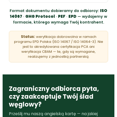
Format dokumentu dobieramy do odbiorcy:
ISO
14067
·
GHG Protocol
·
PEF
·
EPD
— wydajemy w
formacie, którego wymaga Twój kontrahent.
Status:
weryfikacja dobrowolna w ramach
programu EPD Polska (ISO 14067 / ISO 14064-3). Nie
jest to akredytowana certyfikacja PCA ani
weryfikacja CBAM — te, gdy są wymagane,
realizujemy z jednostką partnerską.
Zagraniczny odbiorca pyta,
czy zaakceptuje Twój ślad
węglowy?
Prześlij mu naszą angielską kartę — na jakiej