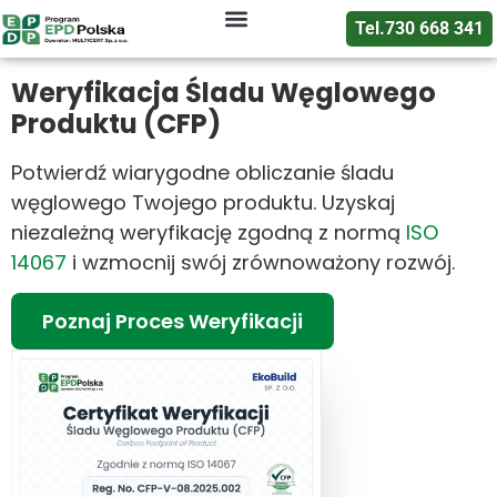
Tel.730 668 341
Certyfikacja EPD
Oceny i raporty
Deklaracje EPD
Weryfikacja Śladu Węglowego
Produktu (CFP)
Potwierdź wiarygodne obliczanie śladu
węglowego Twojego produktu. Uzyskaj
niezależną weryfikację zgodną z normą
ISO
14067
i wzmocnij swój zrównoważony rozwój.
Poznaj Proces Weryfikacji