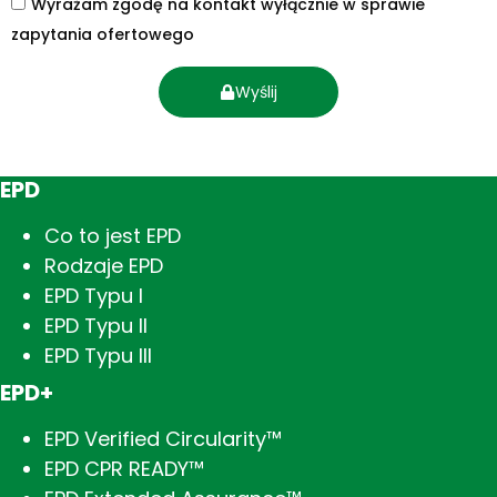
Wyrażam zgodę na kontakt wyłącznie w sprawie
zapytania ofertowego
Wyślij
EPD
Co to jest EPD
Rodzaje EPD
EPD Typu I
EPD Typu II
EPD Typu III
EPD+
EPD Verified Circularity™
EPD CPR READY™