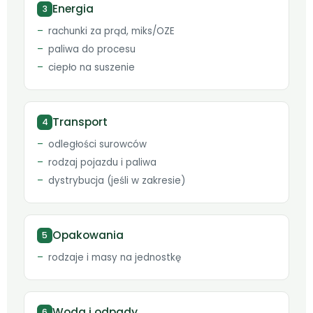
Energia
3
rachunki za prąd, miks/OZE
paliwa do procesu
ciepło na suszenie
Transport
4
odległości surowców
rodzaj pojazdu i paliwa
dystrybucja (jeśli w zakresie)
Opakowania
5
rodzaje i masy na jednostkę
Woda i odpady
6