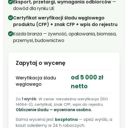
Eksport, przetargi, wymagania odbiorców
—
dowód dla rynku UE
Certyfikat weryfikacji śladu węglowego
produktu (CFP) + znak CFP + wpis do rejestru
Każda branża — żywność, opakowania, biomasa,
przemysł, budownictwo
Zapytaj o wycenę
od 5 000 zł
Weryfikacja śladu
węglowego
netto
Za
1 wyrób
. W cenie: niezależna weryfikacja (ISO
14064-3), certyfikat, znak CFP, wpis do rejestru.
Obliczenie śladu — wyceniane osobno.
Sama wycena jest
bezpłatna
— opisz wyrób, a
koszt odeślemy w 24 h roboczych.