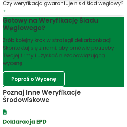
Czy weryfikacja gwarantuje niski ślad węglowy?
+
Gotowy na Weryfikację Śladu
Węglowego?
Zrób kolejny krok w strategii dekarbonizacji.
Skontaktuj się z nami, aby omówić potrzeby
Twojej firmy i uzyskać niezobowiązującą
wycenę.
Poproś o Wycenę
Poznaj Inne Weryfikacje
Środowiskowe
Deklaracja EPD