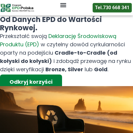
Tel.730 668 341
Certyfikacja EPD
Oceny i raporty
Deklaracje EPD
Od Danych EPD do Wartości
Rynkowej.
Przekształć swoją
Deklarację Środowiskową
Produktu (EPD)
w czytelny dowód cyrkularności
oparty na podejściu
Cradle-to-Cradle (od
kołyski do kołyski)
i zdobądź przewagę na rynku
dzięki weryfikacji
Bronze, Silver
lub
Gold
.
Odkryj korzyści