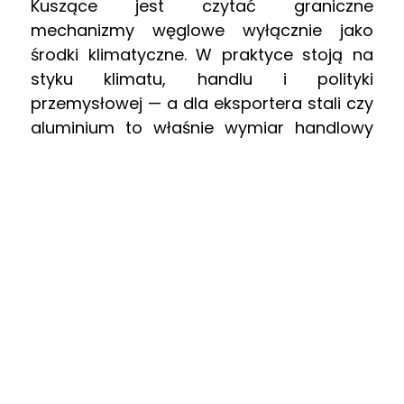
Kuszące jest czytać graniczne
mechanizmy węglowe wyłącznie jako
środki klimatyczne. W praktyce stoją na
styku klimatu, handlu i polityki
przemysłowej — a dla eksportera stali czy
aluminium to właśnie wymiar handlowy
ląduje na fakturze. Ten artykuł pokazuje,
dokąd te mechanizmy zmierzają i co ich
rozprzestrzenianie oznacza dla
producentów.
Mozaika, która formuje się
szybko
Jurysdykcja
Status
Zakres
Unia
Działa od 1
Żelazo i stal,