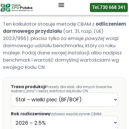
Tel.730 668 341
Certyfikacja EPD
Oceny i raporty
Deklaracje EPD
Ten kalkulator stosuje metodę CBAM z
odliczeniem
darmowego przydziału
(art. 31, rozp. (UE)
2023/956): płacisz tylko za emisje
powyżej
wciąż
darmowego udziału benchmarku, który co roku
maleje. Podaj dane swojej instalacji albo nadpisz
benchmark i wartość domyślną wartościami wg
swojego kodu CN.
Trasa produkcji
Presety dla stali; dla innych towarów
wybierz „Inny” i wpisz wartości wg kodu CN
Rok rozliczeniowy
Ustawia współczynnik CBAM