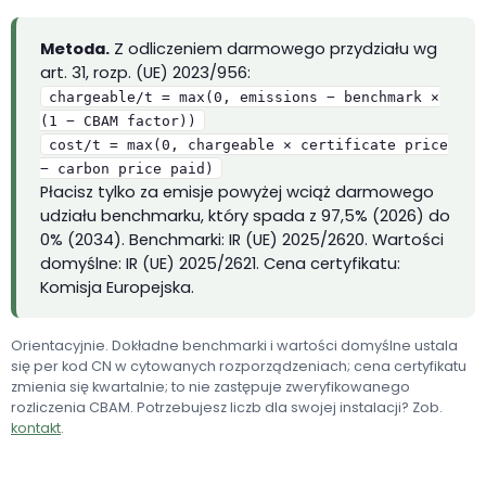
Metoda.
Z odliczeniem darmowego przydziału wg
art. 31, rozp. (UE) 2023/956:
chargeable/t = max(0, emissions − benchmark ×
(1 − CBAM factor))
cost/t = max(0, chargeable × certificate price
− carbon price paid)
Płacisz tylko za emisje powyżej wciąż darmowego
udziału benchmarku, który spada z 97,5% (2026) do
0% (2034). Benchmarki: IR (UE) 2025/2620. Wartości
domyślne: IR (UE) 2025/2621. Cena certyfikatu:
Komisja Europejska.
Orientacyjnie. Dokładne benchmarki i wartości domyślne ustala
się per kod CN w cytowanych rozporządzeniach; cena certyfikatu
zmienia się kwartalnie; to nie zastępuje zweryfikowanego
rozliczenia CBAM. Potrzebujesz liczb dla swojej instalacji? Zob.
kontakt
.