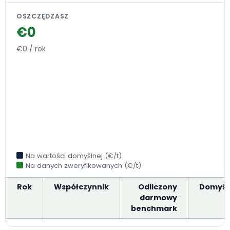
OSZCZĘDZASZ
€0
€0 / rok
Na wartości domyślnej (€/t)
Na danych zweryfikowanych (€/t)
Rok
Współczynnik
Odliczony
Domyśl
darmowy
€
benchmark