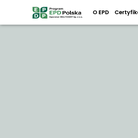
O EPD
Certyfi