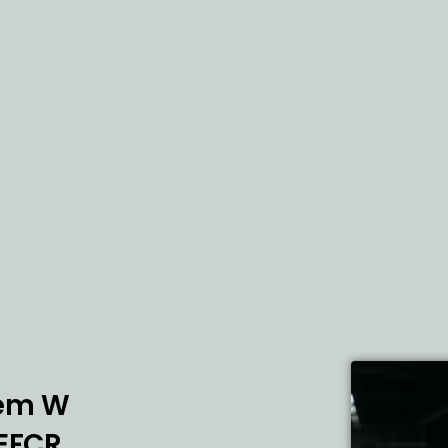
iem W
EFCR