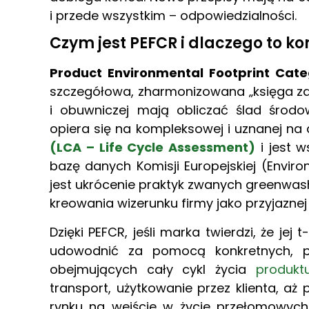
i przede wszystkim – odpowiedzialności.
Czym jest PEFCR i dlaczego to k
Product Environmental Footprint Cate
szczegółowa, zharmonizowana „księga zas
i obuwniczej mają obliczać ślad środ
opiera się na kompleksowej i uznanej n
(LCA – Life Cycle Assessment)
i jest w
bazę danych Komisji Europejskiej (Envir
jest ukrócenie praktyk zwanych greenwas
kreowania wizerunku firmy jako przyjaznej
Dzięki PEFCR, jeśli marka twierdzi, że jej
udowodnić za pomocą konkretnych, p
obejmujących cały cykl życia
produkt
transport, użytkowanie przez klienta, aż
rynku na wejście w życie przełomowych 