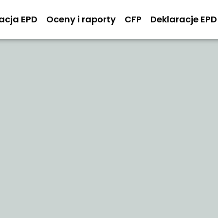
kacja EPD
Oceny i raporty
CFP
Deklaracje EPD