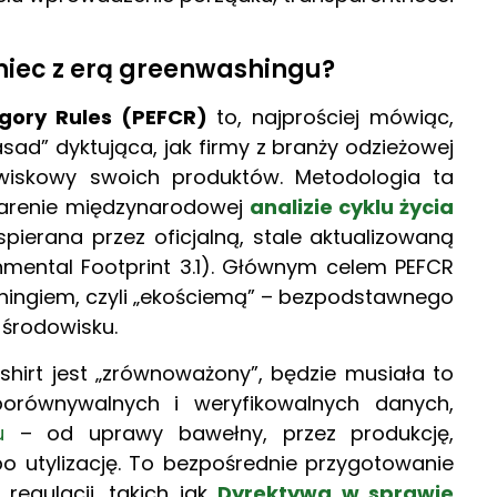
oniec z erą greenwashingu?
gory Rules (PEFCR)
to, najprościej mówiąc,
ad” dyktująca, jak firmy z branży odzieżowej
owiskowy swoich produktów. Metodologia ta
a arenie międzynarodowej
analizie cyklu życia
spierana przez oficjalną, stale aktualizowaną
onmental Footprint 3.1). Głównym celem PEFCR
hingiem, czyli „ekościemą” – bezpodstawnego
 środowisku.
 t-shirt jest „zrównoważony”, będzie musiała to
orównywalnych i weryfikowalnych danych,
u
– od uprawy bawełny, przez produkcję,
 po utylizację. To bezpośrednie przygotowanie
regulacji, takich jak
Dyrektywa w sprawie