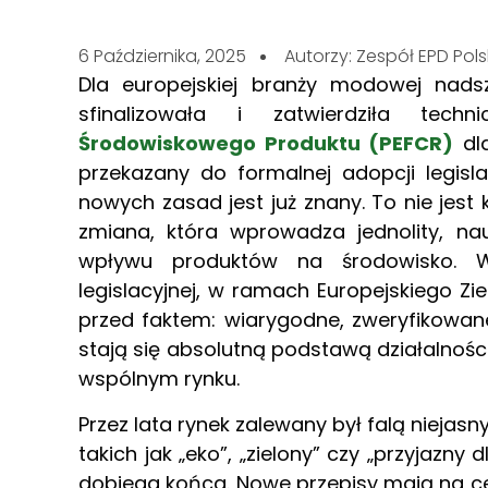
6 Października, 2025
Autorzy: Zespół EPD Pol
Dla europejskiej branży modowej nad
sfinalizowała i zatwierdziła tec
Środowiskowego Produktu (PEFCR)
dla
przekazany do formalnej adopcji legisla
nowych zasad jest już znany. To nie jest
zmiana, która wprowadza jednolity, n
wpływu produktów na środowisko. W
legislacyjnej, w ramach Europejskiego Zi
przed faktem: wiarygodne, zweryfikowan
stają się absolutną podstawą działalnośc
wspólnym rynku.
Przez lata rynek zalewany był falą nieja
takich jak „eko”, „zielony” czy „przyjazny
dobiega końca. Nowe przepisy mają na c