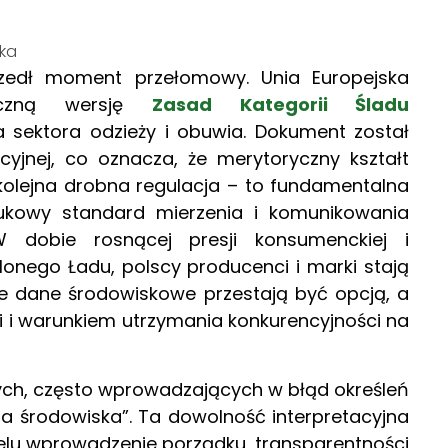
ska
szedł moment przełomowy. Unia Europejska
hniczną wersję
Zasad Kategorii Śladu
 sektora odzieży i obuwia. Dokument został
cyjnej, co oznacza, że merytoryczny kształt
 kolejna drobna regulacja – to fundamentalna
aukowy standard mierzenia i komunikowania
 dobie rosnącej presji konsumenckiej i
elonego Ładu, polscy producenci i marki stają
e dane środowiskowe przestają być opcją, a
i i warunkiem utrzymania konkurencyjności na
snych, często wprowadzających w błąd określeń
 dla środowiska”. Ta dowolność interpretacyjna
elu wprowadzenie porządku, transparentności