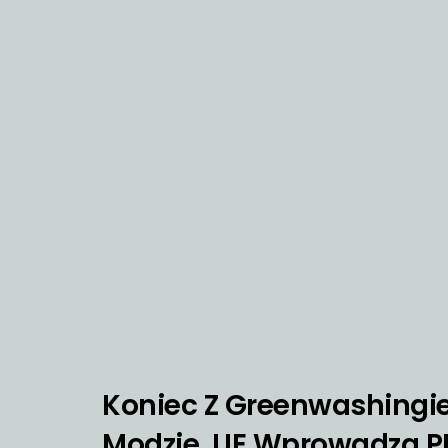
Koniec Z Greenwashing
Modzie. UE Wprowadza P